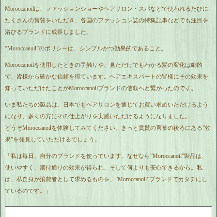
Moroccanoilは、ファッションショーやヘアサロン・スパなどで使われるたびに
たくさんの賞賛をいただき、各国のファッション誌の特集記事などでも注目を
浴びるブランドに成長しました。
“Moroccanoil”のポリシーは、シンプルかつ効果的であること。
Moroccanoilを使用したときの手触りや、見ただけでもわかる髪の変化は劇的
で、皆様から確かな信頼を得ています。ヘアエキスパートの皆様にその効果を
知っていただけたことがMoroccanoilブランドの信頼へと繋がったのです。
いま私たちの製品は、日本でもヘアサロンを通じてお買い求めいただけるよう
になり、多くの方にその仕上がりを実感いただけるようになりました。
どうぞMoroccanoilを体験してみてください。きっと賞賛の言葉の後ろにある”効
果”を発見していただけるでしょう。
「私は毎日、自分のブランドを使っています。なぜなら”Moroccanoil”製品は、
使いやすく、期待通りの効果が得られ、そして何よりも安心できるから。私
は、私自身が消費者として求めるものを、”Moroccanoil”ブランドでカタチにし
ているのです。」